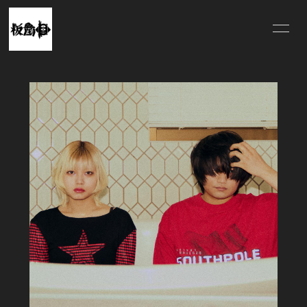
HOME
INFORMATION
SCHEDULE
PROFILE
VIDEO
DISCOGRAPHY
MERCH