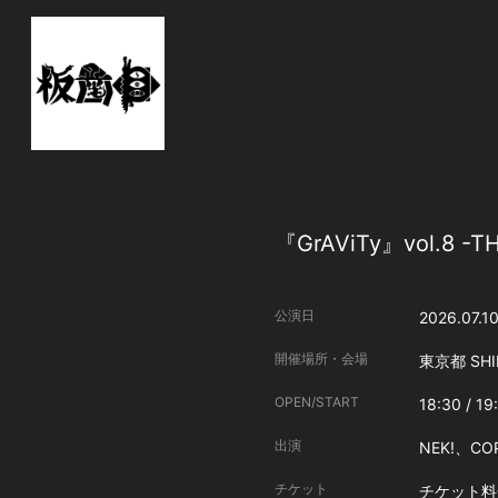
『GrAViTy』vol.8 -
公演日
2026.07.1
開催場所・会場
東京都
SHI
OPEN/START
18:30 / 19
出演
NEK!、CO
チケット
チケット料