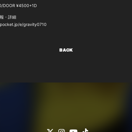
0/DOOR ¥4500+1D
報・詳細
vepocket.jp/e/gravity0710
BACK