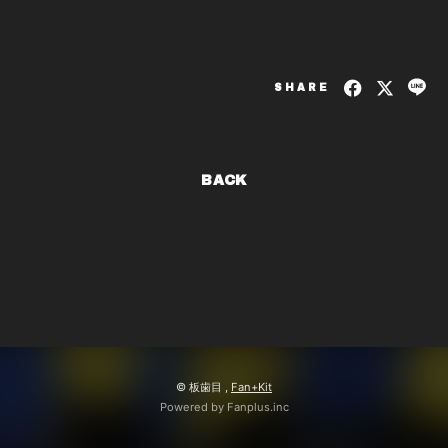
SHARE
BACK
© 板歯目 ,
Fan+Kit
Powered by Fanplus.inc