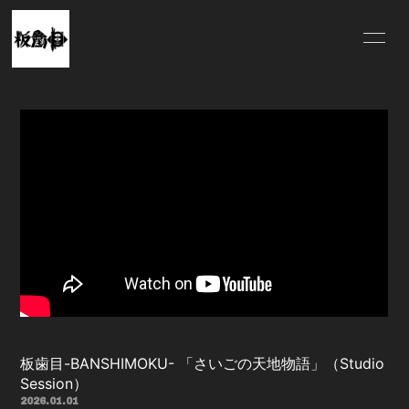
HOME
INFORMATION
SCHEDULE
PROFILE
VIDEO
DISCOGRAPHY
MERCH
板歯目-BANSHIMOKU- 「さいごの天地物語」（Studio
Session）
2026.01.01