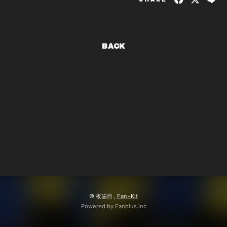
BACK
© 板歯目 ,
Fan+Kit
Powered by Fanplus.inc